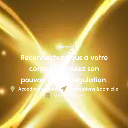
Contact
Reconnectez-vous à votre
corps et stimulez son
pouvoir d’auto-régulation.
Accéder au cabinet
Prestations à domicile
Me contacter